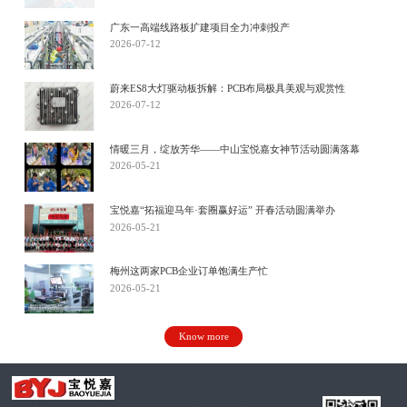
广东一高端线路板扩建项目全力冲刺投产
2026-07-12
蔚来ES8大灯驱动板拆解：PCB布局极具美观与观赏性
2026-07-12
情暖三月，绽放芳华——中山宝悦嘉女神节活动圆满落幕
2026-05-21
宝悦嘉“拓福迎马年·套圈赢好运” 开春活动圆满举办
2026-05-21
梅州这两家PCB企业订单饱满生产忙
2026-05-21
Know more