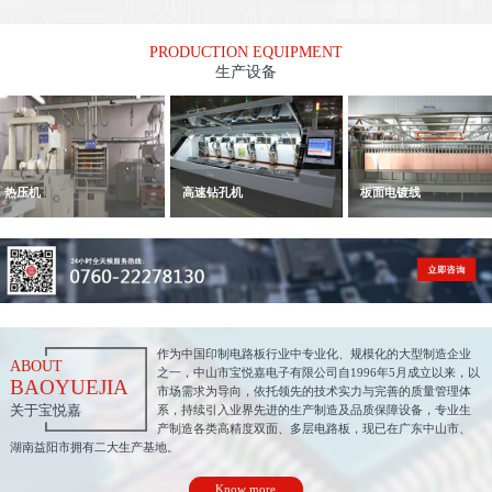
PRODUCTION EQUIPMENT
生产设备
压机
高速钻孔机
板面电镀线
作为中国印制电路板行业中专业化、规模化的大型制造企业
ABOUT
之一，中山市宝悦嘉电子有限公司自1996年5月成立以来，以
BAOYUEJIA
市场需求为导向，依托领先的技术实力与完善的质量管理体
关于宝悦嘉
系，持续引入业界先进的生产制造及品质保障设备，专业生
产制造各类高精度双面、多层电路板，现已在广东中山市、
湖南益阳市拥有二大生产基地。
Know more