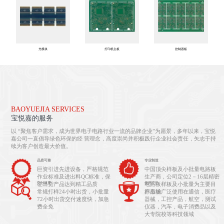
光模块
打印机主板
控制器板
BAOYUEJIA SERVICES
宝悦嘉的服务
以 “聚焦客户需求，成为世界电子电路行业一流的品牌企业”为愿景，多年以来，宝悦
嘉公司一直倡导绿色环保的经 营理念，高度崇尚并积极践行企业社会责任，矢志于持
续为客户创造最大价值。
品质可靠
专业制造
巨资引进先进设备，严格规范
中国顶尖样板及小批量电路板
作业标准及进出料QC标准，保
生产商，公司定位2－16层精密
证出货产品达到精工品质
电路板样板及小批量为主要目
交付速度
使用广泛
常规打样24小时出货，小批量
产品被广泛使用在通信，医疗
标市场
72小时出货交付速度快，加急
器械，工控产品，航空，测试
费全免
仪器，汽车，电子消费品以及
大专院校等科技领域