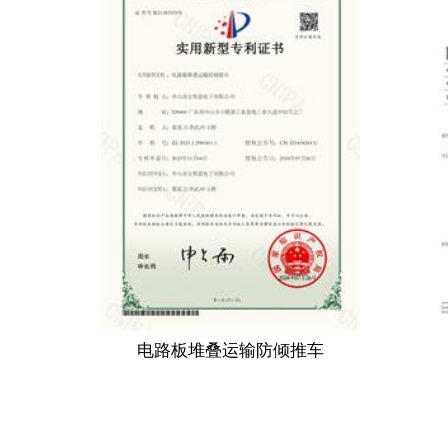
电路板堆叠运输防倾推车