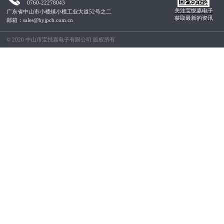
0760-22278043
关注宝悦嘉电子
广东省中山市小榄镇小榄工业大道52号之二
获取最新的资讯
邮箱：sales@byjpcb.com.cn
© 2020 中山市宝悦嘉电子有限公司 版权所有