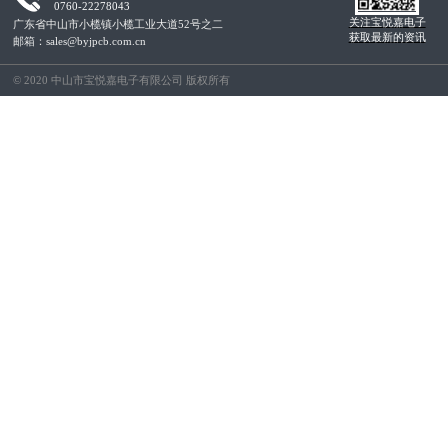
0760-22278043
关注宝悦嘉电子
广东省中山市小榄镇小榄工业大道52号之二
获取最新的资讯
邮箱：sales@byjpcb.com.cn
© 2020 中山市宝悦嘉电子有限公司 版权所有