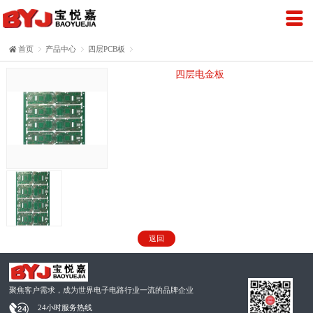
首页

产品中心

四层PCB板

四层电金板
返回
聚焦客户需求，成为世界电子电路行业一流的品牌企业
24小时服务热线