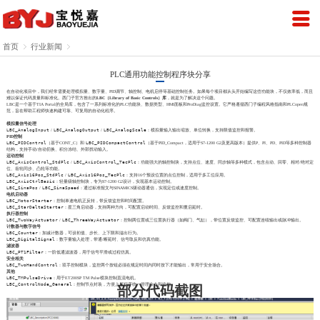
首页

行业新闻

PLC通用功能控制程序块分享
在自动化项目中，我们经常需要处理模拟量、数字量、PID调节、轴控制、电机启停等基础控制任务。如果每个项目都从头开始编写这些功能块，不仅效率低，而且
难以保证代码质量和标准化。西门子官方推出的
LBC（Library of Basic Controls）库
，就是为了解决这个问题。
LBC是一个基于TIA Portal的全局库，包含了一系列标准化的PLC功能块、数据类型、HMI面板和ProDiag监控设置。它严格遵循西门子编程风格指南和PLCopen规
范，旨在帮助工程师快速构建可靠、可复用的自动化程序。
模拟量信号处理
LBC_AnalogInput
/
LBC_AnalogOutput
/
LBC_AnalogScale
：模拟量输入输出缩放、单位转换，支持限值监控和报警。
PID控制
LBC_PIDControl
（基于CONT_C）和
LBC_PIDCompactControl
（基于PID_Compact，适用于S7-1200 G2及更高版本）提供P、PI、PD、PID等多种控制器
结构，支持手动/自动切换、积分冻结、外部扰动输入。
运动控制
LBC_AxisControl_StdPlc
/
LBC_AxisControl_TecPlc
：功能强大的轴控制块，支持点位、速度、同步轴等多种模式，包含点动、回零、相对/绝对定
位、齿轮同步、凸轮等功能。
LBC_Axis16Pos_StdPlc
/
LBC_Axis16Pos_TecPlc
：支持16个预设位置的点位控制，适用于多工位应用。
LBC_AxisCtrlBasic
：轻量级轴控制块，专为S7-1200 G2设计，实现基本运动控制。
LBC_SinaPos
/
LBC_SinaSpeed
：通过标准报文与SINAMICS驱动器通信，实现定位或速度控制。
电机启动器
LBC_MotorStarter
：控制单速电机正反转，带反馈监控和时间配置。
LBC_StarDeltaStarter
：星三角启动器，支持两种方向，可配置启动时间、反馈监控和重启延时。
执行器控制
LBC_TwoWayActuator
/
LBC_ThreeWayActuator
：控制两位置或三位置执行器（如阀门、气缸），带位置反馈监控、可配置连续输出或脉冲输出。
计数器与数字信号
LBC_Counter
：加减计数器，可设初值、步长、上下限和溢出行为。
LBC_DigitalSignal
：数字量输入处理，带通/断延时、信号取反和仿真功能。
滤波器
LBC_PT1Filter
：一阶低通滤波器，用于信号平滑或过程仿真。
安全相关
LBC_TwoHandControl
：双手控制模块，监控两个按钮必须在规定时间内同时按下才能输出，常用于安全场合。
其他
LBC_TMPulseDrive
：用于ET200SP TM Pulse模块控制直流电机。
LBC_ControlNode_General
：控制节点封装，方便上层程序统一管理命令和监控。
部分代码截图